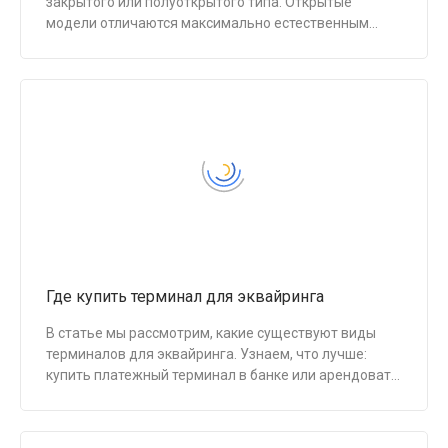
закрытого или полуоткрытого типа. Открытые
модели отличаются максимально естественным
звучанием. Увы, они не отсекают ни внешние шумы,
ни саму музыку, зато для дома этот вариант будет
очень неплох.
Где купить терминал для эквайринга
В статье мы рассмотрим, какие существуют виды
терминалов для эквайринга. Узнаем, что лучше:
купить платежный терминал в банке или арендовать
его? А также ознакомимся с ценами на
оборудование для торгового и мобильного
эквайринга и узнаем, можно ли получить терминал